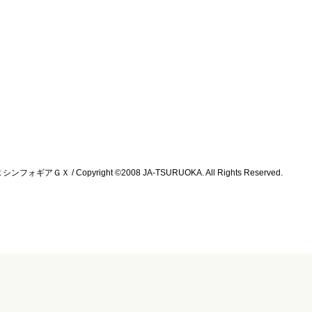
ォギアＧＸ / Copyright ©2008 JA-TSURUOKA. All Rights Reserved.