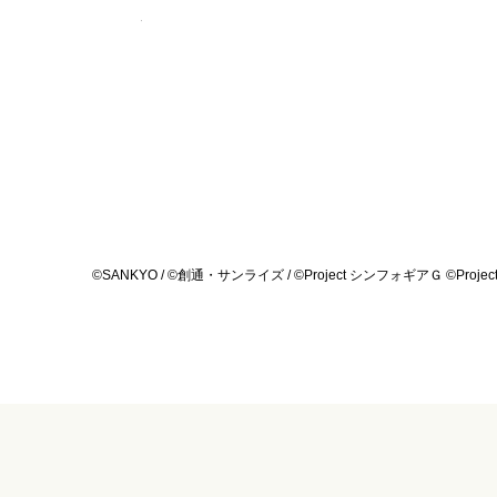
©SANKYO / ©創通・サンライズ / ©Project シンフォギアＧ ©Project シンフ